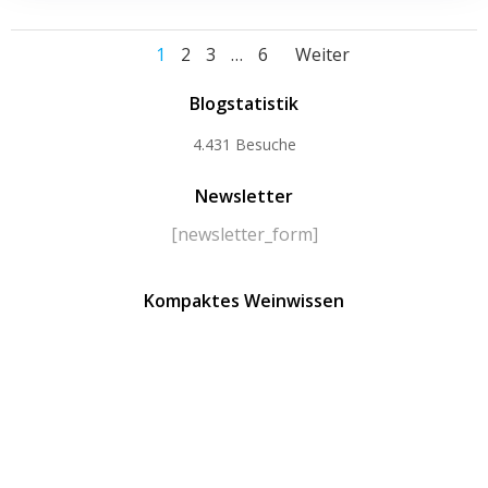
Posts
Posts
Page
Page
Page
Page
1
2
3
…
6
Weiter
navigation
navigatio
Blogstatistik
4.431 Besuche
Newsletter
[newsletter_form]
Kompaktes Weinwissen