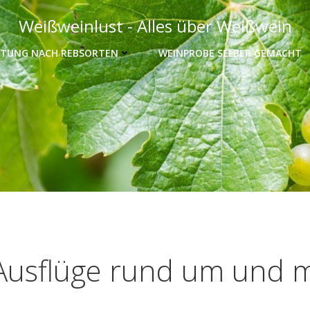
Weißweinlust - Alles über Weißwein
TUNG NACH REBSORTEN
WEINPROBE SELBER GEMACHT
usflüge rund um und m