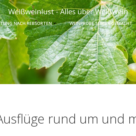
Weißweinlust - Alles über Weißwein
TUNG NACH REBSORTEN
WEINPROBE SELBER GEMACHT
usflüge rund um und m