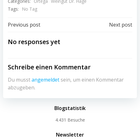
Categories:
Ortega
Weingut Dr. Hage
Tags:
No Tag
Beitragsnavigation
Beitragsnav
Previous post
Next post
No responses yet
Schreibe einen Kommentar
Du musst
angemeldet
sein, um einen Kommentar
abzugeben.
Blogstatistik
4.431 Besuche
Newsletter