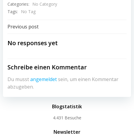
Categories:
No Category
Tags:
No Tag
Beitragsnavigation
Previous post
No responses yet
Schreibe einen Kommentar
Du musst
angemeldet
sein, um einen Kommentar
abzugeben.
Blogstatistik
4.431 Besuche
Newsletter