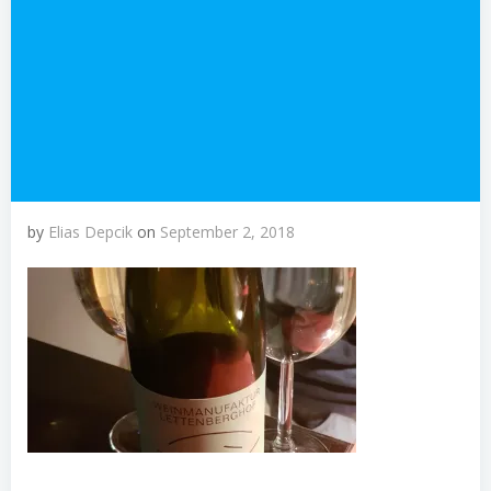
by
Elias Depcik
on
September 2, 2018