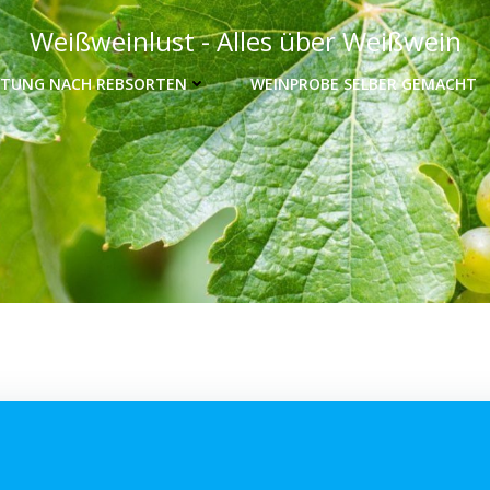
Weißweinlust - Alles über Weißwein
TUNG NACH REBSORTEN
WEINPROBE SELBER GEMACHT