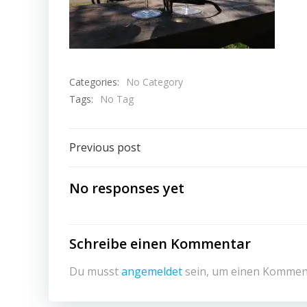
Categories:
No Category
Tags:
No Tag
Beitragsnavigation
Previous post
No responses yet
Schreibe einen Kommentar
Du musst
angemeldet
sein, um einen Kommen