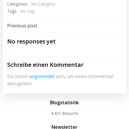
Categories:
No Category
Tags:
No Tag
Beitragsnavigation
Previous post
No responses yet
Schreibe einen Kommentar
Du musst
angemeldet
sein, um einen Kommentar
abzugeben.
Blogstatistik
4.431 Besuche
Newsletter