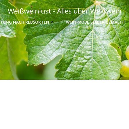
Weißweinlust - Alles über Weißwein
TUNG NACH REBSORTEN
WEINPROBE SELBER GEMACHT