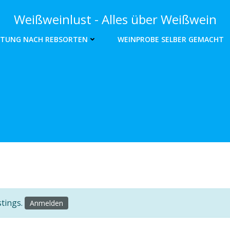
Weißweinlust - Alles über Weißwein
TUNG NACH REBSORTEN
WEINPROBE SELBER GEMACHT
stings.
Anmelden