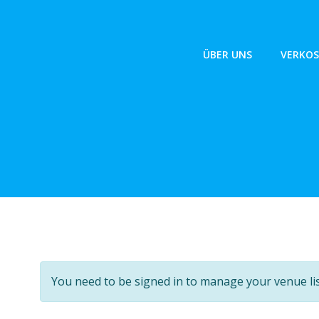
Zum
Inhalt
springen
ÜBER UNS
VERKOS
You need to be signed in to manage your venue li