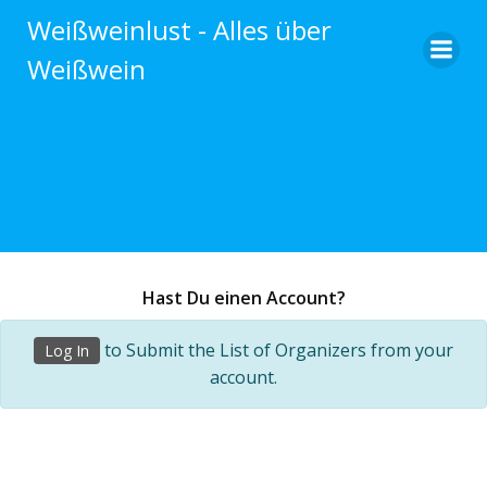
Zum
Weißweinlust - Alles über
Inhalt
Weißwein
springen
Hast Du einen Account?
to Submit the List of Organizers from your
Log In
account.